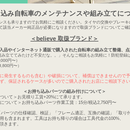
ち込み自転車のメンテナンスや組み立てに
ンスも承りますのでお気軽にご相談ください。タイヤの交換やブレーキ
て該当メーカー純正品が必要になりますので取扱ブランドについてご確
＜believe 取扱ブランド＞
入品やインターネット通販で購入された自転車の組み立
て整備、点
組み立ててみたけど不安だな。。」そんなご相談もお気軽に！防犯登録
000円〜）
800円〜）
に発生するものも含む）や破損について、補償はできませんので
ず、保証されるケースが多いのでご購入されたお店にご相談下さ
＜お持ち込みパーツの組み付けについて
＞
ツについて＞お見積り工賃+20%にて承ります。
ツについて＞
お持ち込みパーツ作業工賃：15分/税込2,750円〜
「パーツの仕様確認、検証」「フレーム適正、互換の確認」「取り
用も含まれます。工具はお持ち帰りの場合は工具代金の100%、
担頂きます。