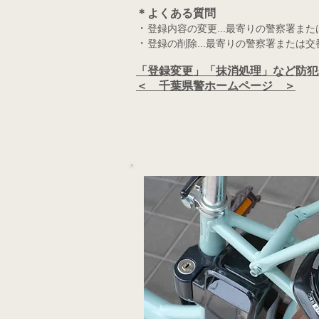
＊よくある質問
・
登録内容の変更...最寄りの警察署ま
・
登録の削除...最寄りの警察署または交
「登録変更」「抹消処理」など防犯
＜ 千葉県警ホームページ ＞