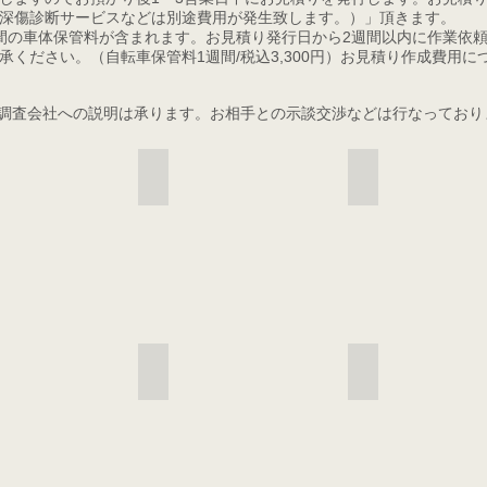
深傷診断サービスなどは別途費用が発生致します。）」頂きます。
間の車体保管料が含まれます。お見積り発行日から2週間以内に作業依
ください。（自転車保管料1週間/税込3,300円）お見積り作成費用
調査会社への説明は承ります。お相手との示談交渉などは行なっており
事故資料2
事故資料3
ーム音波診断1
カーボンフレーム音波診断結果表
事故見積もりサンプル