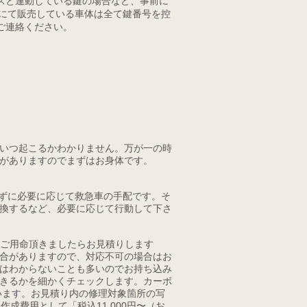
スと連動している鍵の場合など、事前に
veにて販売している車体は全て鍵番号を控
ご連絡ください。
いつ起こるかわかりません。万が一の時
がありますのでまずはお身体です。
ずに必要に応じて救急車の手配です。そ
換するなど、必要に応じて行動して下さ
もご用命頂きましたらお見積りします
合がありますので、対応不可の場合はお
はわからないことも多いのでお持ち込み
きるかを細かくチェックします。カーボ
います。お見積り内の修理対象箇所の写
成費用として「税込11,000円〜（お