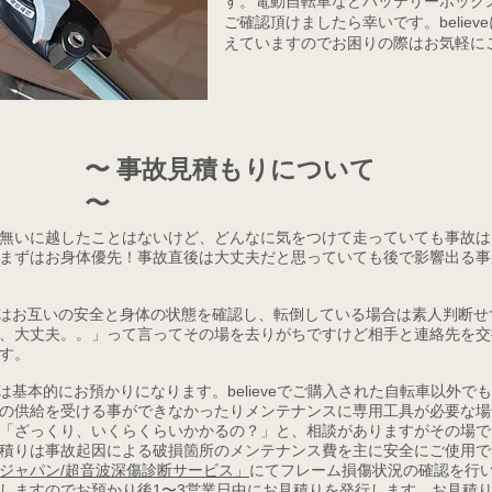
す。電動自転車などバッテリーボック
ご確認頂けましたら幸いです。belie
えていますのでお困りの際はお気軽に
​〜 事故見積もりについて
〜
無いに越したことはないけど、どんなに気をつけて走っていても事故は
まずはお身体優先！事故直後は大丈夫だと思っていても後で影響出る事
はお互いの安全と身体の状態を確認し、転倒している場合は素人判断せ
、大丈夫。。」って言ってその場を去りがちですけど相手と連絡先を交
す。
基本的にお預かりになります。believeでご購入された自転車以外で
の供給を受ける事ができなかったりメンテナンスに専用工具が必要な場
「ざっくり、いくらくらいかかるの？」と、相談がありますがその場で
積りは事故起因による破損箇所のメンテナンス費を主に安全にご使用で
ジャパン/超音波深傷診断サービス」
にてフレーム損傷状況の確認を行
ますのでお預かり後1〜3営業日中にお見積りを発行します。お見積り作