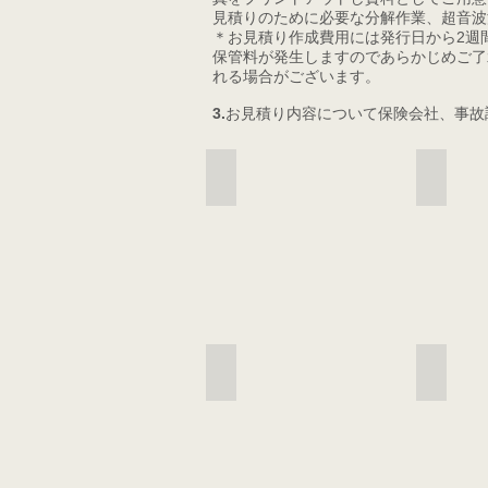
見積りのために必要な分解作業、超音波
＊お見積り作成費用には発行日から2週
保管料が発生しますのであらかじめご了承
れる場合がございます。
3.
お見積り内容について保険会社、事故
事故資料1
事故車両検査
カーボンフレーム破損
カーボンフレ