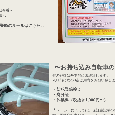
たは交番へ
番へ
登録のルール
はこちら↓↓
​〜お持ち込み自転車
鍵の解錠は基本的に破壊致します。
依頼前に次の3点ご用意をお願い致し
・防犯登録控え
・身分証
・作業料（税抜き1,000円〜）
＊
メーカーによっては、保証書記載の