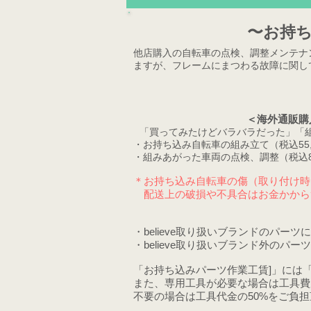
​〜お持
他店購入の自転車の点検、調整メンテナ
ますが、フレームにまつわる故障に関し
＜海外通販購
「買ってみたけどバラバラだった」「
・お持ち込み自転車の組み立て（税込55,
・組みあがった車両の点検、調整（税込8,
＊お持ち込み自転車の傷（取り付け時
配送上の破損や不具合はお金かから
・believe取り扱いブランドのパー
・believe取り扱いブランド外のパー
「お持ち込みパーツ
作業
工賃]」には
また、専用工具が必要な場合は工具費
不要の場合は工具代金の50%をご負