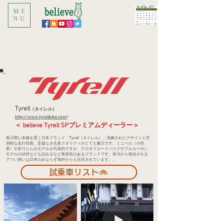
ME
NU
Tyrell
（タイレル）
http://www.tyrellbike.com
/
＜ believe Tyrell SPプレミアムディーラー＞
香川県に本拠を置く日本ブランド「Tyrell（タイレル）」洗練されたデザインと圧
倒的な走行性能、妥協なき生産クオリティがとても魅力です。ミニベロ（小径
車）や折りたたみモデルが代表的ですが、クロモリロードバイクやフルカーボン
モデルの試作なども試みるなど将来性のあるブランドです。香川から発信される
アツい想いは日本のみならず海外からも注目されています。。
試乗車リスト🚲