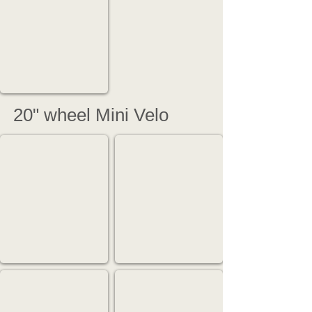
Casual
格
&
を
Town
抑
use
え
folding
た
bike
FX
20" wheel Mini Velo
PK1
CSI
俊
最
敏
軽
な
量
ア
は
ク
伊
テ
達
ィ
じ
ビ
ゃ
テ
無
ィ
い！
を
キ
SRV
LooX
体
レ
感
の
特
サ
で
あ