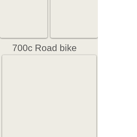
徴
イ
き
る
的
ク
る、
加
な
ル
ピ
速
デ
ラ
ュ
感、
ザ
イ
ア
抜
イ
フ
ス
群
ン
を
ポ
の
と
自
ー
走
価
由
ツ
破
格
に
700c Road bike
レ
製
を
デ
ー
を
超
ザ
サ
持
え
イ
RX
ー
つ
た
ン。
ハ
ハ
New
楽
イ
イ
Generation
し
ブ
ス
&
さ
リ
ペ
Light
は
ッ
ッ
Weight chromoly
無
ド
ク
Frame
限
モ
が
大
デ
魅
∞
ル
力