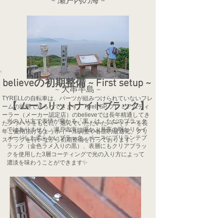
~ 瀬戸内の海 ~
believeの初期整備 ~ First setup ~
~ 大串半島 ~
TYRELLの自転車は、パーツが組みつけられていないフレ
【 ムーンリットナイトブラック】
ームの状態で送られてきます。Tyrell SP プレミアムディ
ーラー（メーカー認定店）のbelieveでは長年精通してき
光の入り方で表情が変わる「黒」は、ただのブラック
たノウハウをもとに、選んでいただいたパートナーを長
ではありません。瀬戸内海に浮かぶ月夜の明かりをイ
年ご愛用頂けるようホイール調整や各部の最適化、グリ
メージした柔らかいブラック。ベースにブリランテブ
スアップを行いながら初期整備を行っております。
ラック（金色ラメ入りの黒）、表層にもクリアブラッ
クを使用した3層コーティングで光の入り方によって
濃淡を味わうことができます✨