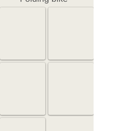
FCX
FSX
ど
Highspeed
こ
Folding
ま
Bike
で
も
走
り
た
く
な
FX
FXα
る
特
New
性
別
Style
能、
な
Folding
機
一
Bike
能
台
性
「Made
は
in
そ
讃
の
岐」
ま
ま
IVE
に、
価