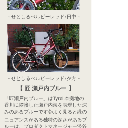
​~ せとしるべルビーレッド/日中 ~
​~ せとしるべルビーレッド/夕方 ~
【
匠 瀬戸内ブルー
】
「匠瀬戸内ブルー」はTyrell本拠地の
香川に隣接した瀬戸内海を表現した深
みのあるブルーです👍よく見ると緑の
ニュアンスがある独特の深さがあるブ
ルーは、プロダクトマネージャー渋谷