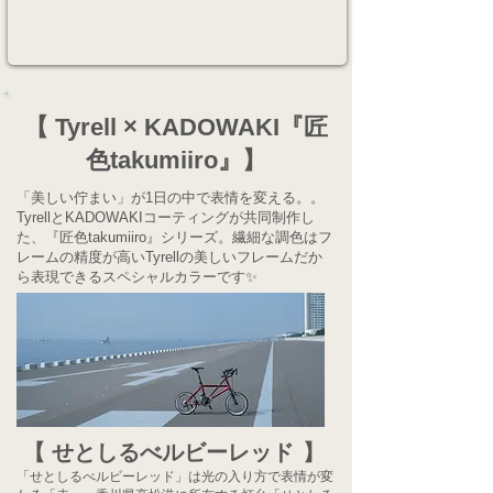
【 Tyrell × KADOWAKI『匠
色takumiiro』】
「美しい佇まい」が1日の中で表情を変える。。
TyrellとKADOWAKIコーティングが共同制作し
た、
『匠色takumiiro』シリーズ。繊細な調色はフ
レームの精度が高い
Tyrellの美しいフレームだか
ら表現できるスペシャルカラーです✨
【
せとしるべルビーレッド
】
「せとしるべルビーレッド」は光の入り方で表情が変