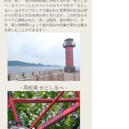
わる「赤」、香川県高松港に所在する灯台「せとしる
べ」をイメージしたスペシャルカラーです💡「せとし
るべ」はガラスブロックで築かれた世界初の灯台は明
かりが灯ると灯台全体が赤く光ります。この灯台をモ
チーフに調色された「赤」は朝日、昼の明かり、夕
方、夜と時間帯によって色の深みや印象が変わる魅力
を楽しむことができます✨
~ ​高松港 せとしるべ ~