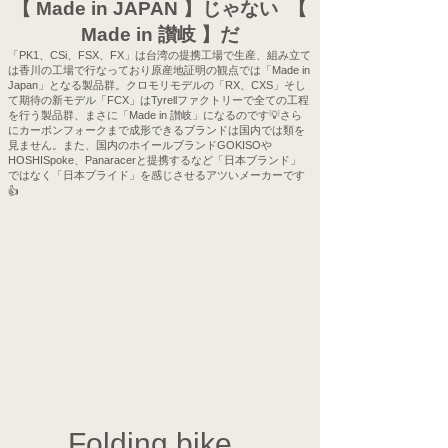
【 Made in JAPAN 】じゃない 【
Made in 讃岐 】だ
「PK1、CSi、FSX、FX」は台湾の提携工場で生産、組み立て
は香川の工場で行なっており原産地証明の観点では「Made in
Japan」となる製品群。クロモリモデルの「RX、CXS」そし
て期待の新モデル「FCX」はTyrellファクトリーで全ての工程
を行う製品群、まさに「Made in 讃岐」になるのです💡さら
にカーボンフォークまで成形できるブランドは国内では類を
見ません。また、国内のホイールブランドGOKISOや
HOSHISpoke、Panaracerと提携するなど「日本ブランド」
ではなく「日本プライド」を感じさせるアツいメーカーです
👍
Folding bike