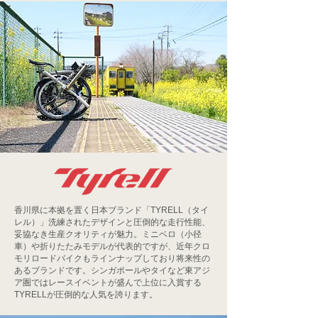
香川県に本拠を置く日本ブランド「TYRELL（タイ
レル）」洗練されたデザインと圧倒的な走行性能、
妥協なき生産クオリティが魅力。ミニベロ（小径
車）や折りたたみモデルが代表的ですが、近年クロ
モリロードバイクもラインナップしており将来性の
あるブランドです。シンガポールやタイなど東アジ
ア圏ではレースイベントが盛んで上位に入賞する
TYRELLが圧倒的な人気を誇ります。