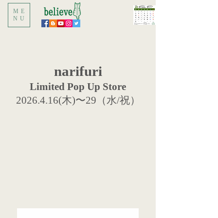
ME
NU
narifuri
Limited Pop Up Store
2026.4.16
(木
)〜29
（水/祝）