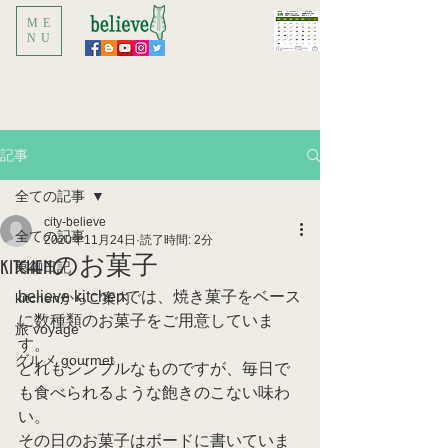
ME
NU
記事
全ての記事
city-believe
全ての記事
2020年11月24日
読了時間: 2分
kitchenのお菓子
東御日記
believe kitchenでは、焼き菓子をベース
kitchenからご案内
に数種類のお菓子をご用意していま
旅 voyage
す。
グルメ gourmet
どれもシンプルなものですが、毎日で
も食べられるような飽きのこない味わ
い。
その日のお菓子はボードに書いていま